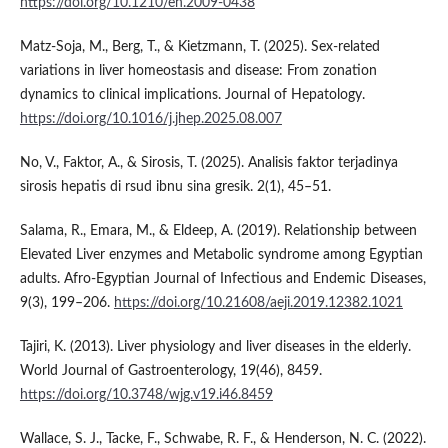
https://doi.org/10.1210/en.2009-0438
Matz-Soja, M., Berg, T., & Kietzmann, T. (2025). Sex-related
variations in liver homeostasis and disease: From zonation
dynamics to clinical implications. Journal of Hepatology.
https://doi.org/10.1016/j.jhep.2025.08.007
No, V., Faktor, A., & Sirosis, T. (2025). Analisis faktor terjadinya
sirosis hepatis di rsud ibnu sina gresik. 2(1), 45–51.
Salama, R., Emara, M., & Eldeep, A. (2019). Relationship between
Elevated Liver enzymes and Metabolic syndrome among Egyptian
adults. Afro-Egyptian Journal of Infectious and Endemic Diseases,
9(3), 199–206.
https://doi.org/10.21608/aeji.2019.12382.1021
Tajiri, K. (2013). Liver physiology and liver diseases in the elderly.
World Journal of Gastroenterology, 19(46), 8459.
https://doi.org/10.3748/wjg.v19.i46.8459
Wallace, S. J., Tacke, F., Schwabe, R. F., & Henderson, N. C. (2022).