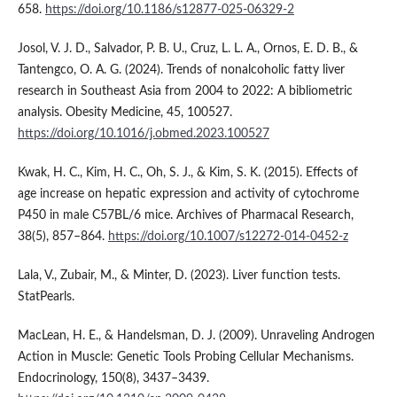
658.
https://doi.org/10.1186/s12877-025-06329-2
Josol, V. J. D., Salvador, P. B. U., Cruz, L. L. A., Ornos, E. D. B., &
Tantengco, O. A. G. (2024). Trends of nonalcoholic fatty liver
research in Southeast Asia from 2004 to 2022: A bibliometric
analysis. Obesity Medicine, 45, 100527.
https://doi.org/10.1016/j.obmed.2023.100527
Kwak, H. C., Kim, H. C., Oh, S. J., & Kim, S. K. (2015). Effects of
age increase on hepatic expression and activity of cytochrome
P450 in male C57BL/6 mice. Archives of Pharmacal Research,
38(5), 857–864.
https://doi.org/10.1007/s12272-014-0452-z
Lala, V., Zubair, M., & Minter, D. (2023). Liver function tests.
StatPearls.
MacLean, H. E., & Handelsman, D. J. (2009). Unraveling Androgen
Action in Muscle: Genetic Tools Probing Cellular Mechanisms.
Endocrinology, 150(8), 3437–3439.