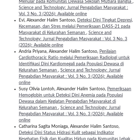
Menular pada Komunitas Dewasa Sekolah Mutiara Bangsa
,
Science and Technology: Jurnal Pengabdian Masyarakat :
Vol. 3 No. 3 (2026): Available online
Evi, Alexander Halim Santoso,
Deteksi Dini Tingkat Depresi,
Kecemasan, dan Stres melalui Pemeriksaan DASS-21 pada
Masyarakat di Kelurahan Semanan
,
Science and
Technology: Jurnal Pengabdian Masyarakat : Vol. 3 No. 3
(2026): Available online
Andria Priyana, Alexander Halim Santoso,
Penilaian
Cardiothoracic Ratio melalui Pemeriksaan Radiologi untuk
Identifikasi Dini Kardiomegali pada Populasi Dewasa di
Kelurahan Semanan
,
Science and Technology: Jurnal
Pengabdian Masyarakat : Vol. 3 No. 3 (2026): Available
online
Susy Olivia Lontoh, Alexander Halim Santoso,
Pemeriksaan
Hemoglobin untuk Deteksi Dini Anemia pada Populasi
Dewasa dalam Kegiatan Pengabdian Masyarakat di
Kelurahan Semanan
,
Science and Technology: Jurnal
Pengabdian Masyarakat : Vol. 3 No. 3 (2026): Available
online
Catharina Sagita Moniaga, Alexander Halim Santoso,
Deteksi Dini Status Hidrasi Kulit sebagai Indikator
Kesehatan Fisik dan Kualitas Hidup pada Komunitas Lebak
,