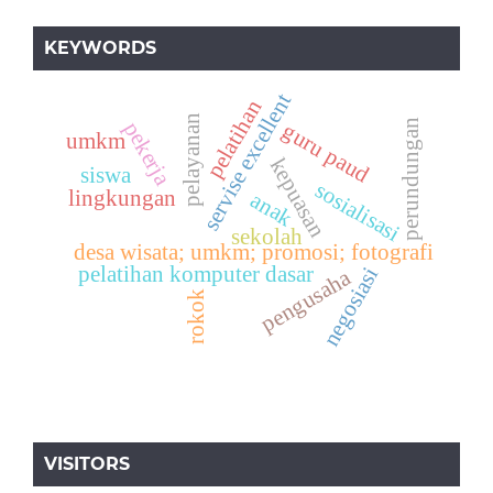
KEYWORDS
servise excellent
pelatihan
pelayanan
perundungan
pekerja
guru paud
umkm
kepuasan
siswa
sosialisasi
lingkungan
anak
sekolah
desa wisata; umkm; promosi; fotografi
pelatihan komputer dasar
negosiasi
pengusaha
rokok
VISITORS