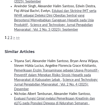
(2025): September
Arwinder Singh, Alexander Halim Santoso, Edwin Destra,
Fiqi Afrizal Bachri, Evelyn,
Edukasi dan Skrining IMT serta
WHR sebagai Deteksi Dini Obesitas Sentral yang
Berpotensi Menyebabkan Gangguan Hepatik pada Usia
Produktif
,
Science and Technology: Jurnal Pengabdian
Masyarakat : Vol. 2 No. 3 (2025): September
1
2
3
>
>>
Similar Articles
Triyana Sari, Alexander Halim Santoso, Bryan Anna Wijaya,
Steven Hizkia Lucius, Angeline Florencia Grace Kristianto,
Pemeriksaan Enzim Transaminase sebagai Upaya Promotif–
Preventif dalam Menekan Risiko Sirosis Hepatik pada
Masyarakat di Kabupaten Lebak
,
Science and Technology:
Jurnal Pengabdian Masyarakat : Vol. 2 No. 4 (2025):
Desember
Nicholas Albert Tambunan, Alexander Halim Santoso,
Evaluasi Fungsi Ginjal melalui Pemeriksaan Kreatinin dan
eLFG pada Populasi Dewasa di Kelurahan Semanan
,