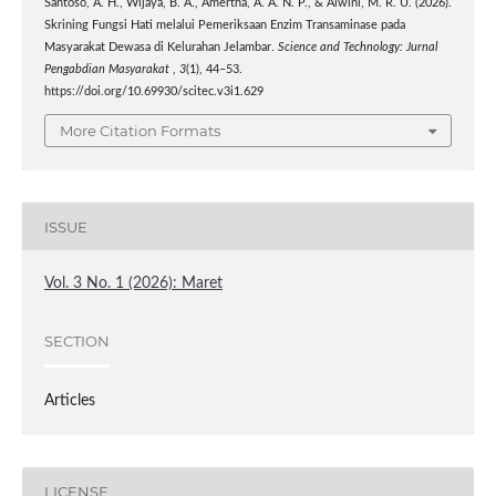
Santoso, A. H., Wijaya, B. A., Amertha, A. A. N. P., & Alwini, M. R. U. (2026).
Skrining Fungsi Hati melalui Pemeriksaan Enzim Transaminase pada
Masyarakat Dewasa di Kelurahan Jelambar.
Science and Technology: Jurnal
Pengabdian Masyarakat
,
3
(1), 44–53.
https://doi.org/10.69930/scitec.v3i1.629
More Citation Formats
ISSUE
Vol. 3 No. 1 (2026): Maret
SECTION
Articles
LICENSE