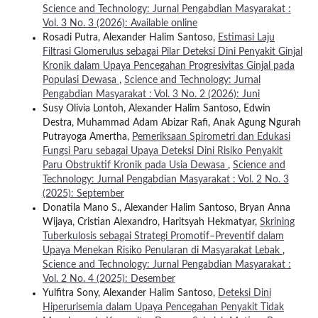
Science and Technology: Jurnal Pengabdian Masyarakat :
Vol. 3 No. 3 (2026): Available online
Rosadi Putra, Alexander Halim Santoso,
Estimasi Laju
Filtrasi Glomerulus sebagai Pilar Deteksi Dini Penyakit Ginjal
Kronik dalam Upaya Pencegahan Progresivitas Ginjal pada
Populasi Dewasa
,
Science and Technology: Jurnal
Pengabdian Masyarakat : Vol. 3 No. 2 (2026): Juni
Susy Olivia Lontoh, Alexander Halim Santoso, Edwin
Destra, Muhammad Adam Abizar Rafi, Anak Agung Ngurah
Putrayoga Amertha,
Pemeriksaan Spirometri dan Edukasi
Fungsi Paru sebagai Upaya Deteksi Dini Risiko Penyakit
Paru Obstruktif Kronik pada Usia Dewasa
,
Science and
Technology: Jurnal Pengabdian Masyarakat : Vol. 2 No. 3
(2025): September
Donatila Mano S., Alexander Halim Santoso, Bryan Anna
Wijaya, Cristian Alexandro, Haritsyah Hekmatyar,
Skrining
Tuberkulosis sebagai Strategi Promotif–Preventif dalam
Upaya Menekan Risiko Penularan di Masyarakat Lebak
,
Science and Technology: Jurnal Pengabdian Masyarakat :
Vol. 2 No. 4 (2025): Desember
Yulfitra Sony, Alexander Halim Santoso,
Deteksi Dini
Hiperurisemia dalam Upaya Pencegahan Penyakit Tidak