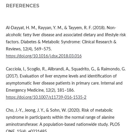
REFERENCES
Al-Dayyat, H. M., Rayyan, Y. M., & Tayyem, R. F. (2018). Non-
alcoholic fatty liver disease and associated dietary and lifestyle risk
factors. Diabetes & Metabolic Syndrome: Clinical Research &
Reviews, 12(4), 569–575.
https://doi.org/10.1016/j.dsx.2018.03.016
Cacciola, I., Scoglio, R., Alibrandi, A., Squadrito, G., & Raimondo, G.
(2017). Evaluation of liver enzyme levels and identification of
asymptomatic liver disease patients in primary care. Internal and
Emergency Medicine, 12(2), 181–186.
https://doi.org/10.1007/s11739-016-1535-2
Cho, J.-Y., Jeong, J. Y., & Sohn, W. (2020). Risk of metabolic
syndrome in participants within the normal range of alanine
aminotransferase: A population-based nationwide study. PLOS
ONE, 15(4), e0231485.