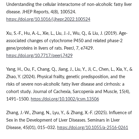
Understanding the cellular interactome of non-alcoholic fatty liver
disease. JHEP Reports, 4(8), 100524.
https://doi.org/10.1016/j.jhepr.2022.100524
Xu, S.-F., Hu, A.-L., Xie, L., Liu, J.-J., Wu, Q., & Liu, J. (2019). Age-
associated changes of cytochrome P450 and related phase-2
gene/proteins in livers of rats. PeerJ, 7, e7429.
https://doi.org/10.7717/peerj.7429
Yang, H., Ou, F., Chang, Q., Jiang, J., Liu, Y., Ji, C., Chen, L., Xia, Y., &
Zhao, Y. (2024). Physical frailty, genetic predisposition, and the
risks of severe non‐alcoholic fatty liver disease and cirrhosis: a
cohort study. Journal of Cachexia, Sarcopenia and Muscle, 15(4),
1491–1500.
https://doi.org/10.1002/jcsm.13506
Zhang, J.-W., Zhang, N., Lyu, Y., & Zhang, X.-F. (2025). Influence of
Sex in the Development of Liver Diseases. Seminars in Liver
Disease, 45(01), 015–032.
https://doi.org/10.1055/a-2516-0261