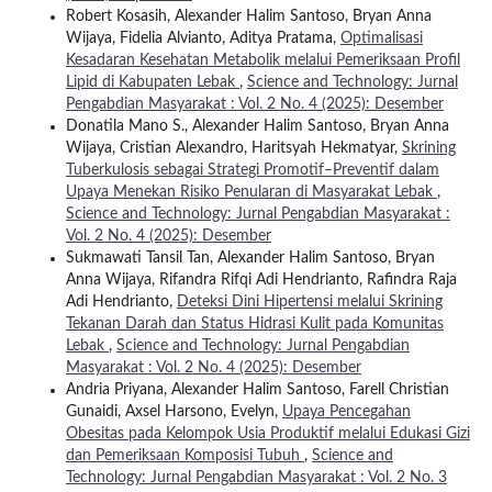
Robert Kosasih, Alexander Halim Santoso, Bryan Anna
Wijaya, Fidelia Alvianto, Aditya Pratama,
Optimalisasi
Kesadaran Kesehatan Metabolik melalui Pemeriksaan Profil
Lipid di Kabupaten Lebak
,
Science and Technology: Jurnal
Pengabdian Masyarakat : Vol. 2 No. 4 (2025): Desember
Donatila Mano S., Alexander Halim Santoso, Bryan Anna
Wijaya, Cristian Alexandro, Haritsyah Hekmatyar,
Skrining
Tuberkulosis sebagai Strategi Promotif–Preventif dalam
Upaya Menekan Risiko Penularan di Masyarakat Lebak
,
Science and Technology: Jurnal Pengabdian Masyarakat :
Vol. 2 No. 4 (2025): Desember
Sukmawati Tansil Tan, Alexander Halim Santoso, Bryan
Anna Wijaya, Rifandra Rifqi Adi Hendrianto, Rafindra Raja
Adi Hendrianto,
Deteksi Dini Hipertensi melalui Skrining
Tekanan Darah dan Status Hidrasi Kulit pada Komunitas
Lebak
,
Science and Technology: Jurnal Pengabdian
Masyarakat : Vol. 2 No. 4 (2025): Desember
Andria Priyana, Alexander Halim Santoso, Farell Christian
Gunaidi, Axsel Harsono, Evelyn,
Upaya Pencegahan
Obesitas pada Kelompok Usia Produktif melalui Edukasi Gizi
dan Pemeriksaan Komposisi Tubuh
,
Science and
Technology: Jurnal Pengabdian Masyarakat : Vol. 2 No. 3