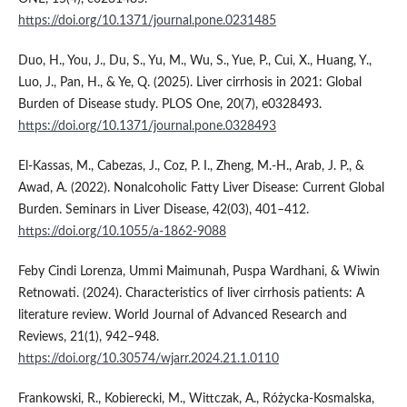
https://doi.org/10.1371/journal.pone.0231485
Duo, H., You, J., Du, S., Yu, M., Wu, S., Yue, P., Cui, X., Huang, Y.,
Luo, J., Pan, H., & Ye, Q. (2025). Liver cirrhosis in 2021: Global
Burden of Disease study. PLOS One, 20(7), e0328493.
https://doi.org/10.1371/journal.pone.0328493
El-Kassas, M., Cabezas, J., Coz, P. I., Zheng, M.-H., Arab, J. P., &
Awad, A. (2022). Nonalcoholic Fatty Liver Disease: Current Global
Burden. Seminars in Liver Disease, 42(03), 401–412.
https://doi.org/10.1055/a-1862-9088
Feby Cindi Lorenza, Ummi Maimunah, Puspa Wardhani, & Wiwin
Retnowati. (2024). Characteristics of liver cirrhosis patients: A
literature review. World Journal of Advanced Research and
Reviews, 21(1), 942–948.
https://doi.org/10.30574/wjarr.2024.21.1.0110
Frankowski, R., Kobierecki, M., Wittczak, A., Różycka-Kosmalska,