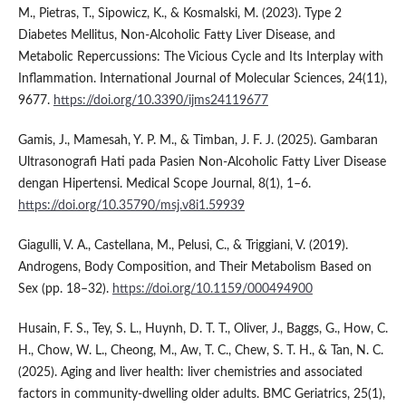
M., Pietras, T., Sipowicz, K., & Kosmalski, M. (2023). Type 2
Diabetes Mellitus, Non-Alcoholic Fatty Liver Disease, and
Metabolic Repercussions: The Vicious Cycle and Its Interplay with
Inflammation. International Journal of Molecular Sciences, 24(11),
9677.
https://doi.org/10.3390/ijms24119677
Gamis, J., Mamesah, Y. P. M., & Timban, J. F. J. (2025). Gambaran
Ultrasonografi Hati pada Pasien Non-Alcoholic Fatty Liver Disease
dengan Hipertensi. Medical Scope Journal, 8(1), 1–6.
https://doi.org/10.35790/msj.v8i1.59939
Giagulli, V. A., Castellana, M., Pelusi, C., & Triggiani, V. (2019).
Androgens, Body Composition, and Their Metabolism Based on
Sex (pp. 18–32).
https://doi.org/10.1159/000494900
Husain, F. S., Tey, S. L., Huynh, D. T. T., Oliver, J., Baggs, G., How, C.
H., Chow, W. L., Cheong, M., Aw, T. C., Chew, S. T. H., & Tan, N. C.
(2025). Aging and liver health: liver chemistries and associated
factors in community-dwelling older adults. BMC Geriatrics, 25(1),