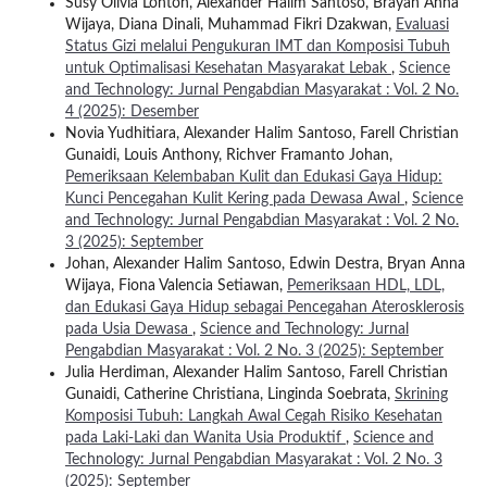
Susy Olivia Lontoh, Alexander Halim Santoso, Brayan Anna
Wijaya, Diana Dinali, Muhammad Fikri Dzakwan,
Evaluasi
Status Gizi melalui Pengukuran IMT dan Komposisi Tubuh
untuk Optimalisasi Kesehatan Masyarakat Lebak
,
Science
and Technology: Jurnal Pengabdian Masyarakat : Vol. 2 No.
4 (2025): Desember
Novia Yudhitiara, Alexander Halim Santoso, Farell Christian
Gunaidi, Louis Anthony, Richver Framanto Johan,
Pemeriksaan Kelembaban Kulit dan Edukasi Gaya Hidup:
Kunci Pencegahan Kulit Kering pada Dewasa Awal
,
Science
and Technology: Jurnal Pengabdian Masyarakat : Vol. 2 No.
3 (2025): September
Johan, Alexander Halim Santoso, Edwin Destra, Bryan Anna
Wijaya, Fiona Valencia Setiawan,
Pemeriksaan HDL, LDL,
dan Edukasi Gaya Hidup sebagai Pencegahan Aterosklerosis
pada Usia Dewasa
,
Science and Technology: Jurnal
Pengabdian Masyarakat : Vol. 2 No. 3 (2025): September
Julia Herdiman, Alexander Halim Santoso, Farell Christian
Gunaidi, Catherine Christiana, Linginda Soebrata,
Skrining
Komposisi Tubuh: Langkah Awal Cegah Risiko Kesehatan
pada Laki-Laki dan Wanita Usia Produktif
,
Science and
Technology: Jurnal Pengabdian Masyarakat : Vol. 2 No. 3
(2025): September