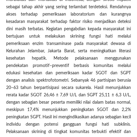
sebagai tahap akhir yang sering terlambat terdeteksi. Rendahnya
akses terhadap pemeriksaan laboratorium dan kurangnya
kesadaran masyarakat terhadap faktor risiko menjadikan deteksi
dini masih terbatas. Kegiatan pengabdian kepada masyarakat ini
bertujuan untuk melakukan skrining fungsi hati melalui
pemeriksaan enzim transaminase pada masyarakat dewasa di
Kelurahan Jelambar, Jakarta Barat, serta meningkatkan literasi
kesehatan hepatik. Metode pelaksanaan menggunakan
pendekatan promotif–preventif berbasis komunitas melalui
edukasi kesehatan dan pemeriksaan kadar SGOT dan SGPT
dengan analisis spektrofotometri. Sebanyak 46 partisipan berusia
20–63 tahun berpartisipasi secara sukarela. Hasil menunjukkan
rerata kadar SGOT 26,46 ± 7,69 U/L dan SGPT 25,11 ± 6,3 U/L,
dengan sebagian besar peserta memiliki nilai dalam batas normal,
meskipun 17,4% menunjukkan peningkatan SGOT dan 2,2%
peningkatan SGPT. Hasil ini mengindikasikan adanya sebagian kecil
individu dengan potensi gangguan fungsi hati subklinis.
Pelaksanaan skrining di tingkat komunitas terbukti efektif dan