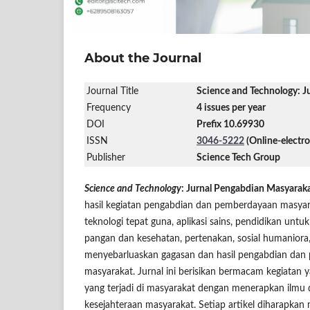
About the Journal
Journal Title
Science and Technology: J
Frequency
4 issues per year
DOI
Prefix 10.69930
ISSN
3046-5222
(Online-electro
Publisher
Science Tech Group
Science and Technology
: Jurnal Pengabdian Masyaraka
hasil kegiatan pengabdian dan pemberdayaan masyar
teknologi tepat guna, aplikasi sains, pendidikan unt
pangan dan kesehatan, pertenakan, sosial humaniora,
menyebarluaskan gagasan dan hasil pengabdian dan p
masyarakat. Jurnal ini berisikan bermacam kegiatan
yang terjadi di masyarakat dengan menerapkan ilmu
kesejahteraan masyarakat. Setiap artikel diharapka