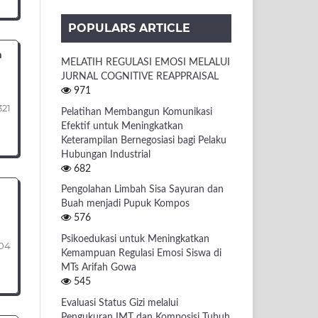
POPULARS ARTICLE
a
MELATIH REGULASI EMOSI MELALUI
JURNAL COGNITIVE REAPPRAISAL
971
321
Pelatihan Membangun Komunikasi
Efektif untuk Meningkatkan
Keterampilan Bernegosiasi bagi Pelaku
Hubungan Industrial
682
Pengolahan Limbah Sisa Sayuran dan
Buah menjadi Pupuk Kompos
576
Psikoedukasi untuk Meningkatkan
304
Kemampuan Regulasi Emosi Siswa di
MTs Arifah Gowa
545
Evaluasi Status Gizi melalui
Pengukuran IMT dan Komposisi Tubuh