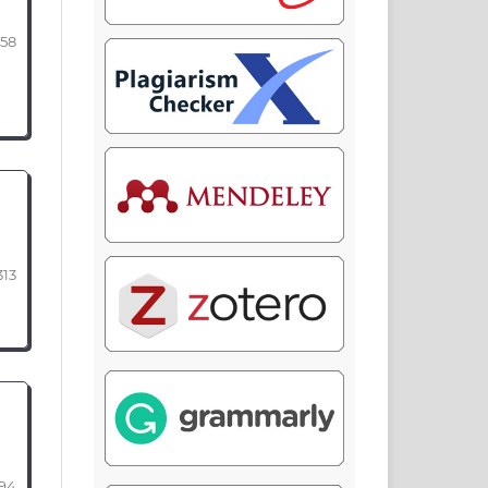
358
313
294