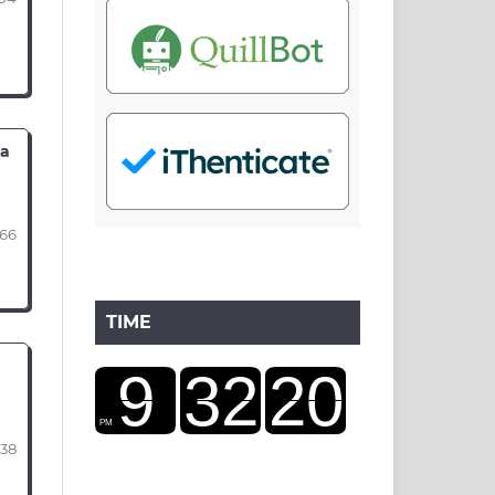
da
366
TIME
338