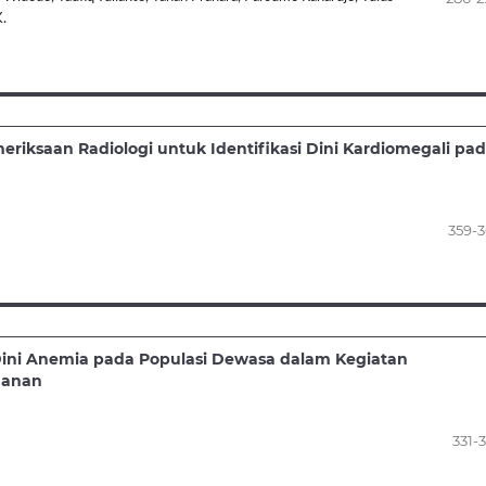
.
meriksaan Radiologi untuk Identifikasi Dini Kardiomegali pa
359-
ini Anemia pada Populasi Dewasa dalam Kegiatan
manan
331-