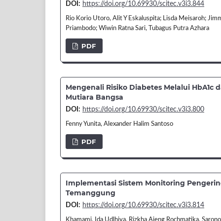
DOI:
https://doi.org/10.69930/scitec.v3i3.844
Rio Korio Utoro, Alit Y Eskaluspita; Lisda Meisaroh; 
Priambodo; Wiwin Ratna Sari, Tubagus Putra Azhara
PDF
Mengenali Risiko Diabetes Melalui HbA1c 
Mutiara Bangsa
DOI:
https://doi.org/10.69930/scitec.v3i3.800
Fenny Yunita, Alexander Halim Santoso
PDF
Implementasi Sistem Monitoring Pengering
Temanggung
DOI:
https://doi.org/10.69930/scitec.v3i3.814
Khamami, Ida Udlhiya, Rizkha Ajeng Rochmatika, Sarono 