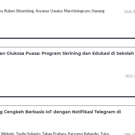
348-
Jimmy Ruben Sihombing, Anranur Uwaisy Marchiningrum; Hanang
dan Glukosa Puasa: Program Skrining dan Edukasi di Sekolah
305-
 Cengkeh Berbasis IoT dengan Notifikasi Telegram di
286-
Widodo, Taufiq Yulianto, Tahan Prahara, Parsumo Rahardjo, Tulus