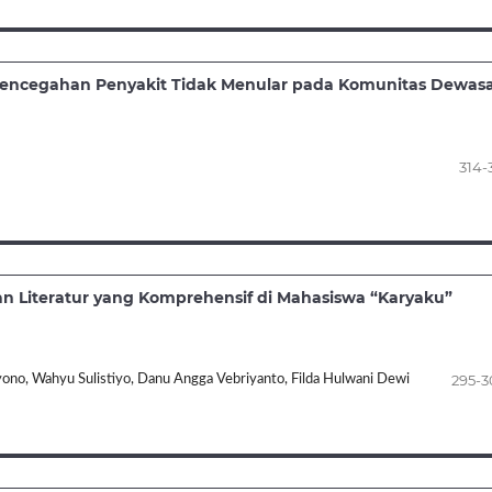
 Pencegahan Penyakit Tidak Menular pada Komunitas Dewas
314-
n Literatur yang Komprehensif di Mahasiswa “Karyaku”
295-
Suryono, Wahyu Sulistiyo, Danu Angga Vebriyanto, Filda Hulwani Dewi