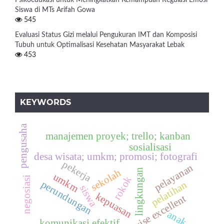
Psikoedukasi untuk Meningkatkan Kemampuan Regulasi Emosi
Siswa di MTs Arifah Gowa
545
Evaluasi Status Gizi melalui Pengukuran IMT dan Komposisi
Tubuh untuk Optimalisasi Kesehatan Masyarakat Lebak
453
KEYWORDS
pengusaha
manajemen proyek; trello; kanban
sosialisasi
desa wisata; umkm; promosi; fotografi
pekerja
pelayanan
lingkungan
sekolah
umkm
rokok
negosiasi
perundungan
pelatihan
siswa
kepuasan
servise excellent
anak
komunikasi efektif