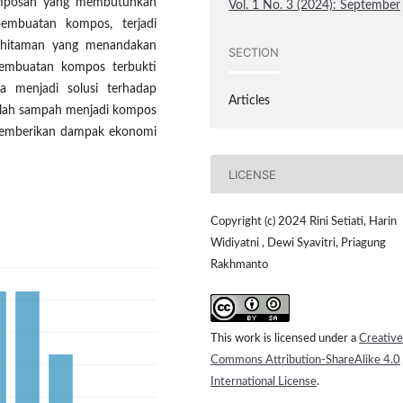
gomposan yang membutuhkan
Vol. 1 No. 3 (2024): September
embuatan kompos, terjadi
kehitaman yang menandakan
SECTION
Pembuatan kompos terbukti
a menjadi solusi terhadap
Articles
lah sampah menjadi kompos
 memberikan dampak ekonomi
LICENSE
Copyright (c) 2024 Rini Setiati, Harin
Widiyatni , Dewi Syavitri, Priagung
Rakhmanto
This work is licensed under a
Creative
Commons Attribution-ShareAlike 4.0
International License
.