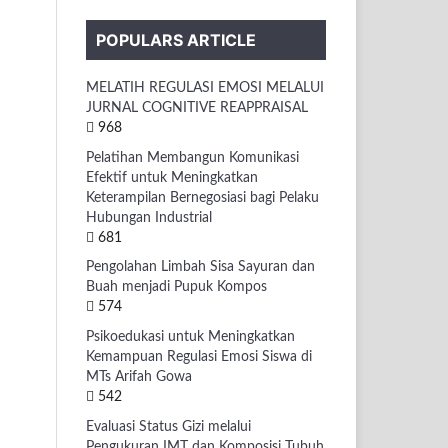
POPULARS ARTICLE
MELATIH REGULASI EMOSI MELALUI
JURNAL COGNITIVE REAPPRAISAL
968
Pelatihan Membangun Komunikasi
Efektif untuk Meningkatkan
Keterampilan Bernegosiasi bagi Pelaku
Hubungan Industrial
681
Pengolahan Limbah Sisa Sayuran dan
Buah menjadi Pupuk Kompos
574
Psikoedukasi untuk Meningkatkan
Kemampuan Regulasi Emosi Siswa di
MTs Arifah Gowa
542
Evaluasi Status Gizi melalui
Pengukuran IMT dan Komposisi Tubuh