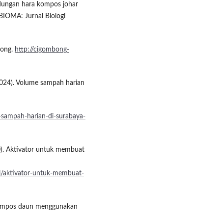
ndungan hara kompos johar
BIOMA: Jurnal Biologi
bong.
http://cigombong-
2024). Volume sampah harian
-sampah-harian-di-surabaya-
). Aktivator untuk membuat
kel/aktivator-untuk-membuat-
s kompos daun menggunakan