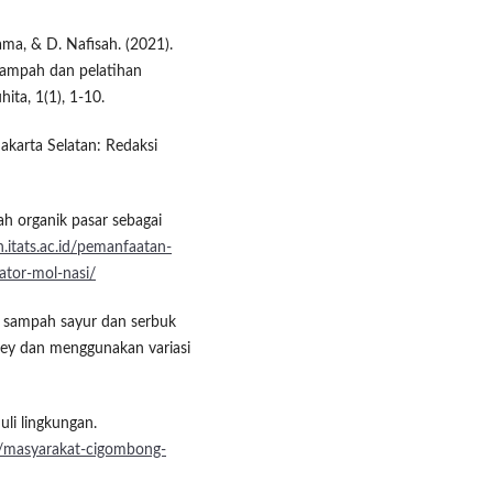
tama, & D. Nafisah. (2021).
 sampah dan pelatihan
ta, 1(1), 1-10.
akarta Selatan: Redaksi
h organik pasar sebagai
n.itats.ac.id/pemanfaatan-
ator-mol-nasi/
i, sampah sayur dan serbuk
ley dan menggunakan variasi
li lingkungan.
r/masyarakat-cigombong-