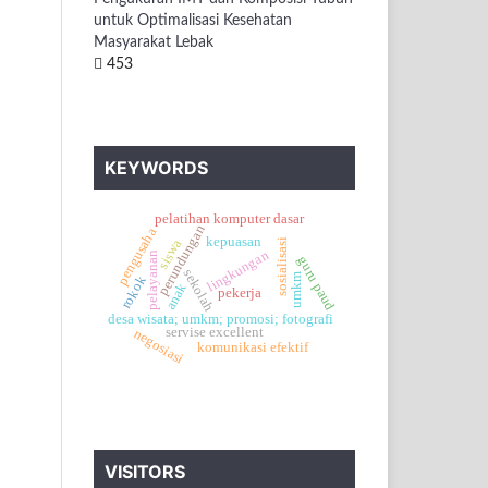
untuk Optimalisasi Kesehatan
Masyarakat Lebak
453
KEYWORDS
pelatihan komputer dasar
perundungan
pengusaha
kepuasan
siswa
sosialisasi
lingkungan
pelayanan
guru paud
sekolah
umkm
rokok
anak
pekerja
desa wisata; umkm; promosi; fotografi
servise excellent
negosiasi
komunikasi efektif
VISITORS