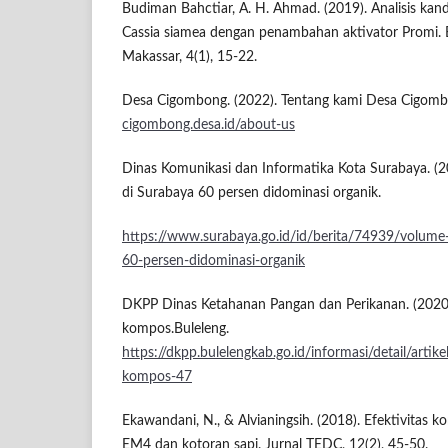
Budiman Bahctiar, A. H. Ahmad. (2019). Analisis ka
Cassia siamea dengan penambahan aktivator Promi. 
Makassar, 4(1), 15-22.
Desa Cigombong. (2022). Tentang kami Desa Cigom
cigombong.desa.id/about-us
Dinas Komunikasi dan Informatika Kota Surabaya. (
di Surabaya 60 persen didominasi organik.
https://www.surabaya.go.id/id/berita/74939/volume
60-persen-didominasi-organik
DKPP Dinas Ketahanan Pangan dan Perikanan. (2020
kompos.Buleleng.
https://dkpp.bulelengkab.go.id/informasi/detail/arti
kompos-47
Ekawandani, N., & Alvianingsih. (2018). Efektivita
EM4 dan kotoran sapi. Jurnal TEDC, 12(2), 45-50.