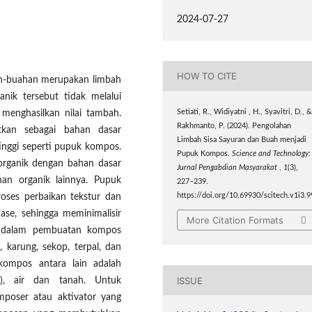
2024-07-27
HOW TO CITE
uah-buahan merupakan limbah
nik tersebut tidak melalui
Setiati, R., Widiyatni , H., Syavitri, D., 
 menghasilkan nilai tambah.
Rakhmanto, P. (2024). Pengolahan
tkan sebagai bahan dasar
Limbah Sisa Sayuran dan Buah menjadi
inggi seperti pupuk kompos.
Pupuk Kompos.
Science and Technology:
rganik dengan bahan dasar
Jurnal Pengabdian Masyarakat
,
1
(3),
han organik lainnya. Pupuk
227–239.
https://doi.org/10.69930/scitech.v1i3.9
oses perbaikan tekstur dan
nase, sehingga meminimalisir
More Citation Formats
an dalam pembuatan kompos
 karung, sekop, terpal, dan
kompos antara lain adalah
ISSUE
4), air dan tanah. Untuk
mposer atau aktivator yang