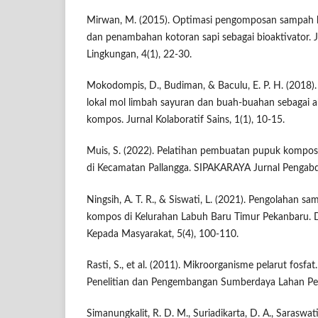
Mirwan, M. (2015). Optimasi pengomposan sampah ke
dan penambahan kotoran sapi sebagai bioaktivator. J
Lingkungan, 4(1), 22-30.
Mokodompis, D., Budiman, & Baculu, E. P. H. (2018).
lokal mol limbah sayuran dan buah-buahan sebagai 
kompos. Jurnal Kolaboratif Sains, 1(1), 10-15.
Muis, S. (2022). Pelatihan pembuatan pupuk kompos
di Kecamatan Pallangga. SIPAKARAYA Jurnal Pengabdi
Ningsih, A. T. R., & Siswati, L. (2021). Pengolahan 
kompos di Kelurahan Labuh Baru Timur Pekanbaru. D
Kepada Masyarakat, 5(4), 100-110.
Rasti, S., et al. (2011). Mikroorganisme pelarut fosfat
Penelitian dan Pengembangan Sumberdaya Lahan Per
Simanungkalit, R. D. M., Suriadikarta, D. A., Saraswati,