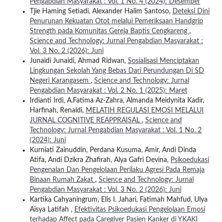
Pengabdian Masyarakat : Vol. 1 No. 4 (2024): Desember
Tjie Haming Setiadi, Alexander Halim Santoso,
Deteksi Dini
Penurunan Kekuatan Otot melalui Pemeriksaan Handgrip
Strength pada Komunitas Gereja Baptis Cengkareng
,
Science and Technology: Jurnal Pengabdian Masyarakat :
Vol. 3 No. 2 (2026): Juni
Junaidi Junaidi, Ahmad Ridwan,
Sosialisasi Menciptakan
Lingkungan Sekolah Yang Bebas Dari Perundungan Di SD
Negeri Karangasem
,
Science and Technology: Jurnal
Pengabdian Masyarakat : Vol. 2 No. 1 (2025): Maret
Irdianti Irdi, A.Fatima Az-Zahra, Almanda Meidynita Kadir,
Harfinah, Renaldi,
MELATIH REGULASI EMOSI MELALUI
JURNAL COGNITIVE REAPPRAISAL
,
Science and
Technology: Jurnal Pengabdian Masyarakat : Vol. 1 No. 2
(2024): Juni
Kurniati Zainuddin, Perdana Kusuma, Amir, Andi Dinda
Atifa, Andi Dzikra Zhafirah, Alya Gafri Devina,
Psikoedukasi
Pengenalan Dan Pengelolaan Perilaku Agresi Pada Remaja
Binaan Rumah Zakat
,
Science and Technology: Jurnal
Pengabdian Masyarakat : Vol. 3 No. 2 (2026): Juni
Kartika Cahyaningrum, Elis I. Jahari, Fatimah Mahfud, Ulya
Aisya Latifah ,
Efektivitas Psikoedukasi Pengelolaan Emosi
terhadap Affect pada Caregiver Pasien Kanker di YKAKI