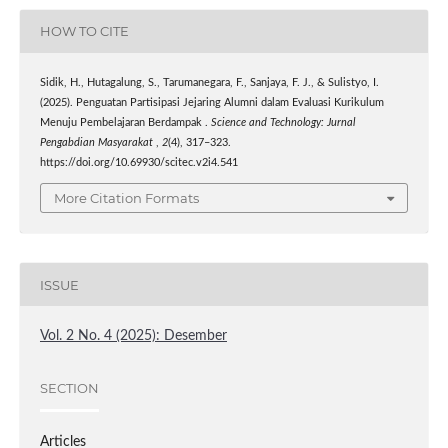
HOW TO CITE
Sidik, H., Hutagalung, S., Tarumanegara, F., Sanjaya, F. J., & Sulistyo, I.
(2025). Penguatan Partisipasi Jejaring Alumni dalam Evaluasi Kurikulum
Menuju Pembelajaran Berdampak .
Science and Technology: Jurnal
Pengabdian Masyarakat
,
2
(4), 317–323.
https://doi.org/10.69930/scitec.v2i4.541
More Citation Formats
ISSUE
Vol. 2 No. 4 (2025): Desember
SECTION
Articles