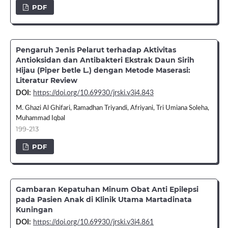
PDF
Pengaruh Jenis Pelarut terhadap Aktivitas
Antioksidan dan Antibakteri Ekstrak Daun Sirih
Hijau (Piper betle L.) dengan Metode Maserasi:
Literatur Review
DOI:
https://doi.org/10.69930/jrski.v3i4.843
M. Ghazi Al Ghifari, Ramadhan Triyandi, Afriyani, Tri Umiana Soleha,
Muhammad Iqbal
199-213
PDF
Gambaran Kepatuhan Minum Obat Anti Epilepsi
pada Pasien Anak di Klinik Utama Martadinata
Kuningan
DOI:
https://doi.org/10.69930/jrski.v3i4.861