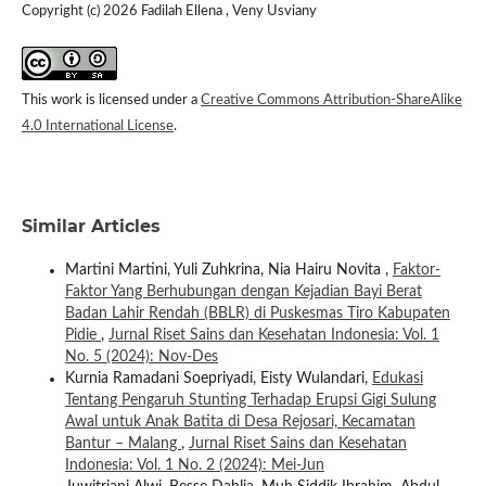
Copyright (c) 2026 Fadilah Ellena , Veny Usviany
This work is licensed under a
Creative Commons Attribution-ShareAlike
4.0 International License
.
Similar Articles
Martini Martini, Yuli Zuhkrina, Nia Hairu Novita ,
Faktor-
Faktor Yang Berhubungan dengan Kejadian Bayi Berat
Badan Lahir Rendah (BBLR) di Puskesmas Tiro Kabupaten
Pidie
,
Jurnal Riset Sains dan Kesehatan Indonesia: Vol. 1
No. 5 (2024): Nov-Des
Kurnia Ramadani Soepriyadi, Eisty Wulandari,
Edukasi
Tentang Pengaruh Stunting Terhadap Erupsi Gigi Sulung
Awal untuk Anak Batita di Desa Rejosari, Kecamatan
Bantur – Malang
,
Jurnal Riset Sains dan Kesehatan
Indonesia: Vol. 1 No. 2 (2024): Mei-Jun