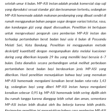
setelah umur 6 bulan. MP-ASI instan adalah produk komersial siap saji
yang diproduksi sesuai standar gizi dan keamanan tertentu, sedangkan
MP-ASI homemade adalah makanan pendamping yang dibuat sendiri di
rumah menggunakan bahan pangan segar dengan variasi tekstur, rasa,
dan kandungan gizi yang dapat disesuaikan. Penelitian ini bertujuan
untuk mengevaluasi pengaruh cara pemberian MP-ASI instan dan
terhadap pertambahan berat badan bayi usia 6 bulan di Posyandu
Melati Sari, Kota Bandung. Penelitian ini menggunakan metode
deskriptif kuantitatif dengan mengumpulkan data melalui kuesioner
daring yang diberikan kepada 29 ibu yang memiliki bayi berusia 6–7
bulan. Data dianalisis secara perbandingan untuk melihat perbedaan
pertambahan berat badan bayi berdasarkan jenis MP-ASI yang
diberikan. Hasil penelitian menunjukkan bahwa bayi yang memakan
MP-ASI homemade mengalami kenaikan berat badan rata-rata 1,43
kg, sedangkan bayi yang diberi MP-ASI instan hanya mengalami
kenaikan sebesar 0,95 kg. MP-ASI homemade lebih sering dipilih oleh
ibu rumah tangga karena dianggap lebih sehat dan aman, sementara
MP-ASI instan lebih disukai oleh ibu bekerja karena lebih praktis.
Kesimpulan penelitian ini menunjukkan bahwa cara pemberian MP-ASI