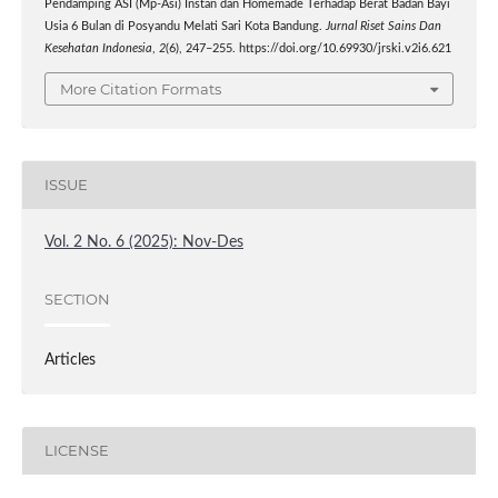
Pendamping ASI (Mp-Asi) Instan dan Homemade Terhadap Berat Badan Bayi
Usia 6 Bulan di Posyandu Melati Sari Kota Bandung.
Jurnal Riset Sains Dan
Kesehatan Indonesia
,
2
(6), 247–255. https://doi.org/10.69930/jrski.v2i6.621
More Citation Formats
ISSUE
Vol. 2 No. 6 (2025): Nov-Des
SECTION
Articles
LICENSE