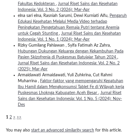
Fakultas Kedokteran
,
Jurnal Riset Sains dan Kesehatan
Indonesia: Vol. 3 No. 2 (2026): Mar-Apr
elna sari elna, Rasniah Sarumi, Dewi Kurniati Aifu,
Pengaruh
Edukasi Kesehatan Melalui Media Video terhadap
Peningkatan Pengetahuan Remaja Putri tentang Anemia
untuk Cegah Stunting
,
Jurnal Riset Sains dan Kesehatan
Indonesia: Vol. 1 No. 1 (2024): Mar-Apr
Rizky Gumilang Pahlawan , Syifa Fatimah Az Zahra,
Hubungan Dukungan Keluarga dengan Kekambuhan Pada
Pasien Skizofrenia di Puskesmas Batujajar Tahun 2024
,
Jurnal Riset Sains dan Kesehatan Indonesia: Vol. 2 No. 2
(2025): Mar-Apr
Armaidawati Armaidawati, Yuli Zuhkrina, Cut Rahmi
Muharrina ,
Faktor-faktor yang mempengaruhi Kepatuhan
Ibu Hamil dalam Mengkonsumsi Tablet Fe di Wilayah kerja
Puskesmas Lhoknga Kabupaten Aceh Besar
,
Jurnal Riset
Sains dan Kesehatan Indonesia: Vol. 1 No. 5 (2024): Nov-
Des
1
2
>
>>
You may also
start an advanced similarity search
for this article.