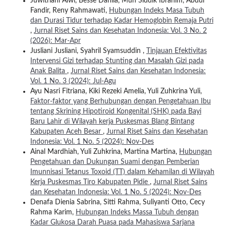
Juwitriani Alwi, Besse Dahlia, Muh Siddik Ibrahim, Abdul
Fandir, Reny Rahmawati,
Hubungan Indeks Masa Tubuh
dan Durasi Tidur terhadap Kadar Hemoglobin Remaja Putri
,
Jurnal Riset Sains dan Kesehatan Indonesia: Vol. 3 No. 2
(2026): Mar-Apr
Jusliani Jusliani, Syahril Syamsuddin ,
Tinjauan Efektivitas
Intervensi Gizi terhadap Stunting dan Masalah Gizi pada
Anak Balita
,
Jurnal Riset Sains dan Kesehatan Indonesia:
Vol. 1 No. 3 (2024): Jul-Agu
Ayu Nasri Fitriana, Kiki Rezeki Amelia, Yuli Zuhkrina Yuli,
Faktor-faktor yang Berhubungan dengan Pengetahuan Ibu
tentang Skrining Hipotiroid Kongenital (SHK) pada Bayi
Baru Lahir di Wilayah kerja Puskesmas Blang Bintang
Kabupaten Aceh Besar
,
Jurnal Riset Sains dan Kesehatan
Indonesia: Vol. 1 No. 5 (2024): Nov-Des
Ainal Mardhiah, Yuli Zuhkrina, Martina Martina,
Hubungan
Pengetahuan dan Dukungan Suami dengan Pemberian
Imunnisasi Tetanus Toxoid (TT) dalam Kehamilan di Wilayah
Kerja Puskesmas Tiro Kabupaten Pidie
,
Jurnal Riset Sains
dan Kesehatan Indonesia: Vol. 1 No. 5 (2024): Nov-Des
Denafa Dienia Sabrina, Sitti Rahma, Suliyanti Otto, Cecy
Rahma Karim,
Hubungan Indeks Massa Tubuh dengan
Kadar Glukosa Darah Puasa pada Mahasiswa Sarjana