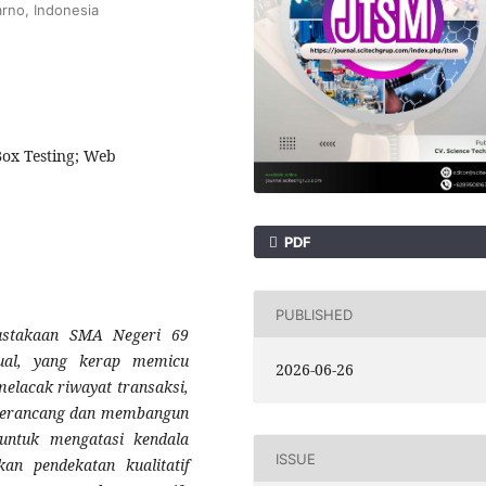
arno, Indonesia
Box Testing; Web
PDF
PUBLISHED
ustakaan SMA Negeri 69
nual, yang kerap memicu
2026-06-26
melacak riwayat transaksi,
n merancang dan membangun
untuk mengatasi kendala
ISSUE
kan pendekatan kualitatif