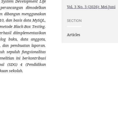
System Development Life
Vol. 3 No. 3 (2026): Mei-Juni
 perancangan dimodelkan
tem dibangun menggunakan
0, dan basis data MySQL,
SECTION
 metode Black-Box Testing.
erhasil diimplementasikan
Articles
alog buku, data anggota,
s, dan pembuatan laporan.
h sepuluh fungsionalitas
nelitian ini berkontribusi
oal (SDG) 4 (Pendidikan
akaan sekolah.