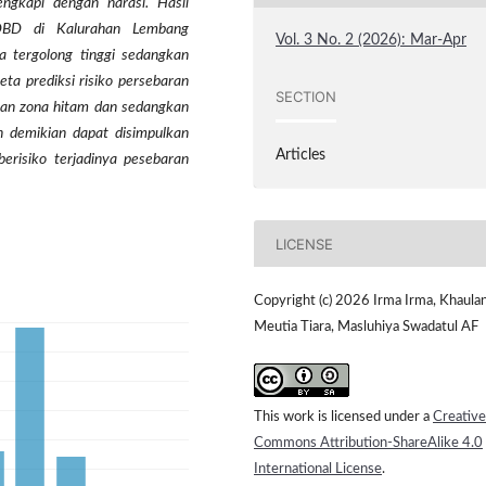
engkapi dengan narasi. Hasil
 DBD di Kalurahan Lembang
Vol. 3 No. 2 (2026): Mar-Apr
tergolong tinggi sedangkan
ta prediksi risiko persebaran
SECTION
n zona hitam dan sedangkan
 demikian dapat disimpulkan
Articles
risiko terjadinya pesebaran
LICENSE
Copyright (c) 2026 Irma Irma, Khaulan
Meutia Tiara, Masluhiya Swadatul AF
This work is licensed under a
Creative
Commons Attribution-ShareAlike 4.0
International License
.