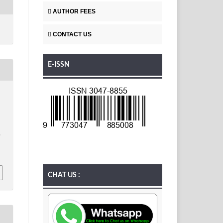
AUTHOR FEES
CONTACT US
E-ISSN
,
n
CHAT US :