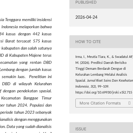
PUBLISHED
2026-04-24
ia Tenggara memiliki insidensi
k Indonesia melaporkan bahwa
884 kasus dengan 442 kasus
esi Barat tercacat 575 kasus
HOW TO CITE
a kabupaten dan salah satunya
BD di Kabupaten Majene terus
Irma, I., Meutia Tiara, K., & Swadatul AF
 kecamatan yang rentan DBD
M. (2026). Prediksi Daerah Berisiko
Tinggi Demam Berdarah Dengue di
 Lembang dengan jumlah kasus
Kelurahan Lembang Melalui Analisis
semakin luas. Penelitian ini
Spasial.
Jurnal Riset Sains Dan Kesehata
s DBD di wilayah Kelurahan
Indonesia
,
3
(2), 99–109.
if dengan pendekatan spasial.
https://doi.org/10.69930/jrski.v3i2.715
ng Kecamatan Banggae Timur
More Citation Formats
er tahun 2024. Populasi dan
a periode tahun 2023 sebanyak
dianalisis dengan menggunakan
n. Data yang sudah dianalisis
ISSUE