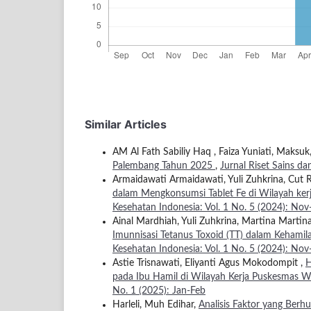
Similar Articles
AM Al Fath Sabiliy Haq , Faiza Yuniati, Maksuk
Palembang Tahun 2025
,
Jurnal Riset Sains da
Armaidawati Armaidawati, Yuli Zuhkrina, Cut
dalam Mengkonsumsi Tablet Fe di Wilayah ke
Kesehatan Indonesia: Vol. 1 No. 5 (2024): No
Ainal Mardhiah, Yuli Zuhkrina, Martina Martin
Imunnisasi Tetanus Toxoid (TT) dalam Kehamil
Kesehatan Indonesia: Vol. 1 No. 5 (2024): No
Astie Trisnawati, Eliyanti Agus Mokodompit ,
H
pada Ibu Hamil di Wilayah Kerja Puskesmas W
No. 1 (2025): Jan-Feb
Harleli, Muh Edihar,
Analisis Faktor yang Ber