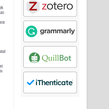
ik
tan
ang
atal
1
an
gu