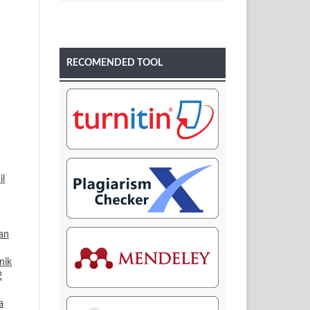
RECOMENDED TOOL
il
dan
nik
2
a