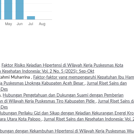
,
Faktor Risiko Kejadian Hipertensi di Wilayah Kerja Puskesmas Kota
n Kesehatan Indonesia: Vol. 2 No. 5 (2025): Sep-Okt
 Rahmi Muharrina ,
Faktor-faktor yang mempengaruhi Kepatuhan Ibu Ham
rja Puskesmas Lhoknga Kabupaten Aceh Besar
,
Jurnal Riset Sains dan
v-Des
a,
Hubungan Pengetahuan dan Dukungan Suami dengan Pemberian
an di Wilayah Kerja Puskesmas Tiro Kabupaten Pidie
,
Jurnal Riset Sains 
v-Des
ubungan Perilaku Gizi dan Sikap dengan Kejadian Kekurangan Energi Kro
ara Utara Kota Palopo
,
Jurnal Riset Sains dan Kesehatan Indonesia: Vol. 
hubungan dengan Kekambuhan Hipertensi di Wilayah Kerja Puskesmas Wu