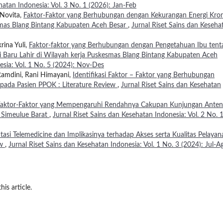
hatan Indonesia: Vol. 3 No. 1 (2026): Jan-Feb
 Novita,
Faktor-Faktor yang Berhubungan dengan Kekurangan Energi Kron
smas Blang Bintang Kabupaten Aceh Besar
,
Jurnal Riset Sains dan Keseha
rina Yuli,
Faktor-faktor yang Berhubungan dengan Pengetahuan Ibu tent
yi Baru Lahir di Wilayah kerja Puskesmas Blang Bintang Kabupaten Aceh
esia: Vol. 1 No. 5 (2024): Nov-Des
 Ramdini, Rani Himayani,
Identifikasi Faktor – Faktor yang Berhubungan
 pada Pasien PPOK : Literature Review
,
Jurnal Riset Sains dan Kesehatan
aktor-Faktor yang Mempengaruhi Rendahnya Cakupan Kunjungan Anten
 Simeulue Barat
,
Jurnal Riset Sains dan Kesehatan Indonesia: Vol. 2 No. 
asi Telemedicine dan Implikasinya terhadap Akses serta Kualitas Pelayan
ew
,
Jurnal Riset Sains dan Kesehatan Indonesia: Vol. 1 No. 3 (2024): Jul-A
his article.