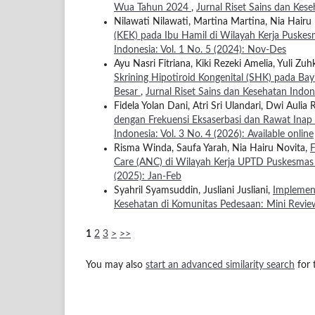
Wua Tahun 2024
,
Jurnal Riset Sains dan Kese
Nilawati Nilawati, Martina Martina, Nia Hairu
(KEK) pada Ibu Hamil di Wilayah Kerja Puske
Indonesia: Vol. 1 No. 5 (2024): Nov-Des
Ayu Nasri Fitriana, Kiki Rezeki Amelia, Yuli Zuhk
Skrining Hipotiroid Kongenital (SHK) pada Ba
Besar
,
Jurnal Riset Sains dan Kesehatan Indon
Fidela Yolan Dani, Atri Sri Ulandari, Dwi Aulia
dengan Frekuensi Eksaserbasi dan Rawat Inap
Indonesia: Vol. 3 No. 4 (2026): Available online
Risma Winda, Saufa Yarah, Nia Hairu Novita,
F
Care (ANC) di Wilayah Kerja UPTD Puskesmas
(2025): Jan-Feb
Syahril Syamsuddin, Jusliani Jusliani,
Implement
Kesehatan di Komunitas Pedesaan: Mini Revi
1
2
3
>
>>
You may also
start an advanced similarity search
for t